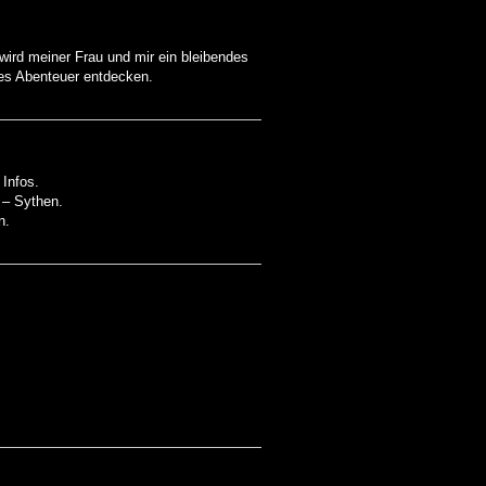
ird meiner Frau und mir ein bleibendes
es Abenteuer entdecken.
 Infos.
 – Sythen.
n.