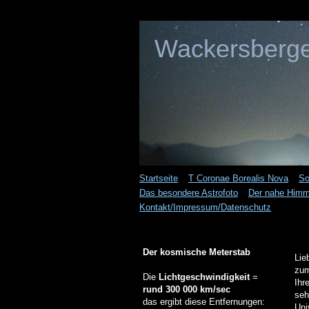
Wackersberge
Startseite
T Coronae Borealis Nova
So
Das besondere Astrofoto
Der nahe Himme
Kontakt/Impressum/Datenschutz
Der kosmische Meterstab
Lie
zum
Die
Lichtgeschwindigkeit
=
Ihr
rund 300 000 km/sec
seh
das ergibt diese Entfernungen:
Uni