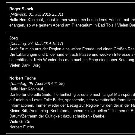
Roger Skock
(
Mittwoch, 01. Juli 2015 23:31
)
Hallo Herr Kohlhauf, es ist immer wieder ein besonderes Erlebnis mit I
erlangen, so wie gestern Abend am Planetarium in Bad Tölz ! Vielen Da
Jörg
(
Dienstag, 27. Mai 2014 15:17
)
Auch für mich aus der Region eine wahre Freude und einen Großen Resp
Die Erklärungen und Bilder sind einfach klasse und wecken Interesse si
beschäftigen. Kein Wunder das man auch im Shop eine super Beratun
Vielen Dank! Jörg
Norbert Fuchs
(
Samstag, 05. April 2014 11:38
)
Hallo Herr Kohlhauf,
Danke für die tolle Seite. Hoffentlich gibt es sie noch lange! Man spürt 
auf mich als Leser. Tolle Bilder, spannende, sehr verständlich formuliert
Informationen. Immer wieder der Bezug zur Region- für den der in der 
Kleine Bitte/Vorschlag: Bei Informationenn zu "aktuellen " Themen (z.B.
Datum/Zeitraum der Gültigkeit dazu schreiben - Danke.
Viele Grüße
Norbert Fuchs