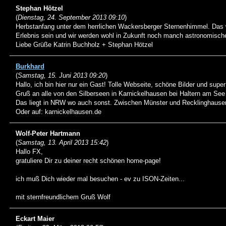
Stephan Hötzel
(
Dienstag, 24. September 2013 09:10
)
Herbstanfang unter dem herrlichen Wackersberger Sternenhimmel. Das w
Erlebnis sein und wir werden wohl in Zukunft noch manch astronomisch
Liebe Grüße Katrin Buchholz + Stephan Hötzel
Burkhard
(
Samstag, 15. Juni 2013 09:20
)
Hallo, ich bin hier nur ein Gast! Tolle Webseite, schöne Bilder und super
Gruß an alle von den Silberseen in Karnickelhausen bei Haltern am See
Das liegt in NRW wo auch sonst. Zwischen Münster und Recklinghause
Oder auf: karnickelhausen.de
Wolf-Peter Hartmann
(
Samstag, 13. April 2013 15:42
)
Hallo FX,
gratuliere Dir zu deiner recht schönen home-page!
ich muß Dich wieder mal besuchen - ev zu ISON-Zeiten...
mit sternfreundlichem Gruß Wolf
Eckart Maier