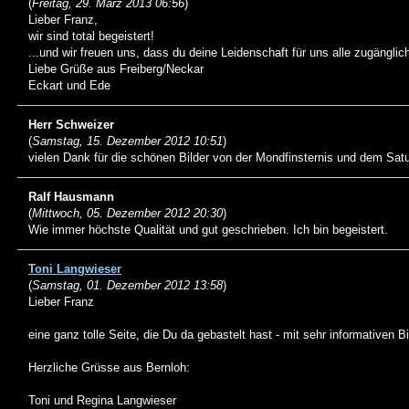
(
Freitag, 29. März 2013 06:56
)
Lieber Franz,
wir sind total begeistert!
...und wir freuen uns, dass du deine Leidenschaft für uns alle zugängli
Liebe Grüße aus Freiberg/Neckar
Eckart und Ede
Herr Schweizer
(
Samstag, 15. Dezember 2012 10:51
)
vielen Dank für die schönen Bilder von der Mondfinsternis und dem Sat
Ralf Hausmann
(
Mittwoch, 05. Dezember 2012 20:30
)
Wie immer höchste Qualität und gut geschrieben. Ich bin begeistert.
Toni Langwieser
(
Samstag, 01. Dezember 2012 13:58
)
Lieber Franz
eine ganz tolle Seite, die Du da gebastelt hast - mit sehr informativen B
Herzliche Grüsse aus Bernloh:
Toni und Regina Langwieser