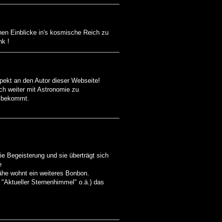
hnen Einblicke in's kosmische Reich zu
nk !
ekt an den Autor dieser Webseite!
ch weiter mit Astronomie zu
g bekommt.
die Begeisterung und sie überträgt sich
e
Nähe wohnt ein weiteres Bonbon.
 "Aktueller Sternenhimmel" o.ä.) das