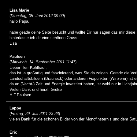
Lisa Marie
(
Dienstag, 05. Juni 2012 09:00
)
hallo Papa,
habe geade deine Seite besucht,und wollte Dir nur sagen das mir diese Se
hinterlasse ich dir eine schönen Gruss!
Lisa
Paulsen
(
Mittwoch, 14. September 2011 11:47
)
Lieber Herr Kohlhauf,
das ist ja großartig und faszinierend, was Sie da zeigen. Gerade die Ve
Landschaftsbildern (Brauneck) oder anderen Fixpunkten (Winzerer) ist ei
da an (Nacht-) Zeit und Energie investiert haben, ist wohl nur in Lichtj
Vielen Dank und herzl. Grüße
H.F.Paulsen
Lappe
(
Freitag, 29. Juli 2011 23:28
)
vielen Dank für die schönen Bilder von der Mondfinsternis und dem Sat
Eric