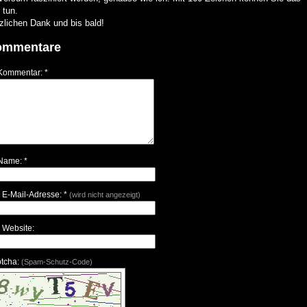
 tun.
zlichen Dank und bis bald!
ommentare
 Kommentar: *
 Name: *
e E-Mail-Adresse: *
(wird nicht angezeigt)
e Website:
tcha:
(Spam-Schutz-Code)