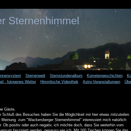
r Sternenhimmel
nnensystem
Sternenwelt
Sternstundenalbum
Kometengeschichten
Ko
l - fotogenes Wetter
Himmlische Videothek
Astro-Veranstaltungen
Übe
be Gäste,
 Schluß des Besuches haben Sie die Möglichkeit mir hier etwas mitzuteilen.
e Meinung zum "Wackersberger Sternenhimmel" interessiert mich natürlich
r. Ob positiv oder auch negativ, ich möchte doch, dass Sie weiterhin vom
versum fasziniert werden, genauso wie ich. Mit 160 Zeichen können Sie das