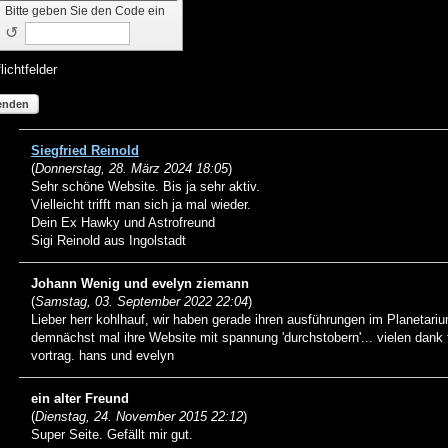
Bitte geben Sie den Code ein
↺
lichtfelder
enden
Siegfried Reinold
(
Donnerstag, 28. März 2024 18:05
)
Sehr schöne Website. Bis ja sehr aktiv.
Vielleicht trifft man sich ja mal wieder.
Dein Ex Hawky und Astrofreund
Sigi Reinold aus Ingolstadt
Johann Wenig und evelyn ziemann
(
Samstag, 03. September 2022 22:04
)
Lieber herr kohlhauf, wir haben gerade ihren ausführungen im Planetari
demnächst mal ihre Website mit spannung 'durchstobern'... vielen dank 
vortrag. hans und evelyn
ein alter Freund
(
Dienstag, 24. November 2015 22:12
)
Super Seite. Gefällt mir gut.