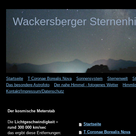
Wackersberger Sternenh
Startseite
T Coronae Borealis Nova
Sonnensystem
Sternenwelt
S
Das besondere Astrofoto
Der nahe Himmel - fotogenes Wetter
Himmli
Kontakt/Impressum/Datenschutz
Sitemap
Der kosmische Meterstab
Die
Lichtgeschwindigkeit
=
Startseite
rund 300 000 km/sec
T Coronae Borealis Nova
das ergibt diese Entfernungen: